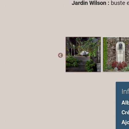
Jardin Wilson :
buste 
In
Al
Cré
Ajo