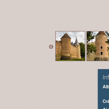
In
Al
Cré