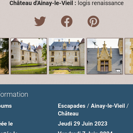
Château d'Ainay-le-Vieil :
logis renaissance
formation
bums
Escapades
/
Ainay-le-Vieil
/
Château
ée le
Jeudi 29 Juin 2023