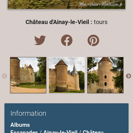
Château d'Ainay-le-Vieil :
tours
Information
Albums
Escapades
/
Ainay-le-Vieil
/
Château