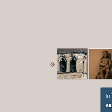
In
Al