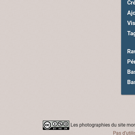
Cré
Ajo
Vis
Ta
Ra
Pé
Ba
Ba
Les photographies du site mon-
Pas d’util