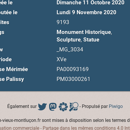
ée le
Dimanche 11 Octobre 2020
utée le
Lundi 9 Novembre 2020
ites
9193
gs
Monument Historique
,
Sculpture
,
Statue
w
_MG_3034
riode
XVe
se Mérimée
PA00093169
se Palissy
PM03000261
Également sur
- Propulsé par
Piwigo
vieux-montluçon.fr sont mises à disposition selon les termes d
isation commerciale - Partage dans les mêmes conditions 4.0 Int