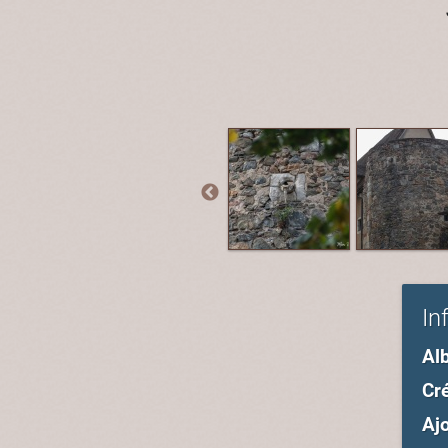
In
Al
Cré
Ajo