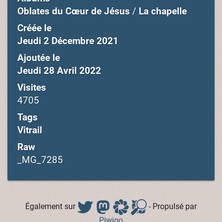
Oblates du Cœur de Jésus
/
La chapelle
Créée le
Jeudi 2 Décembre 2021
Ajoutée le
Jeudi 28 Avril 2022
Visites
4705
Tags
Vitrail
Raw
_MG_7285
Également sur
- Propulsé par
Piwigo