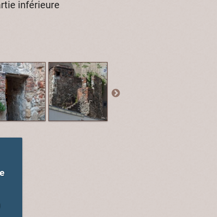
rtie inférieure
re
0