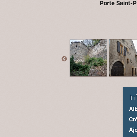
Porte Saint-P
In
Al
Cré
Ajo