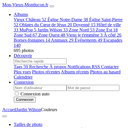
Mon-Vieux-Montluçon.fr
Albums
Vieux Château
52
Église Notre-Dame
38
Église Saint-Pierre
52
Oblates du Cœur de Jésus
20
Doyenné
15
Hôtel de ville
33
MuPop
5
Jardin Wilson
33
Zone Nord
53
Zone Est
18
Zone Sud
67
Zone Ouest
48
Viens je t'emmène
3
À côté
26
Bornes-fontaines
14
Animaux
29
Événements
49
Escapades
140
695 photos
Découvrir
Tags
59
Recherche
À propos
Notifications RSS
Contacter
Plus vues
Photos récentes
Albums récents
Photos au hasard
Calendrier
Connexion
Connexion auto
Connexion
Accueil
Jardin Wilson
Couleurs
Tailles de photo