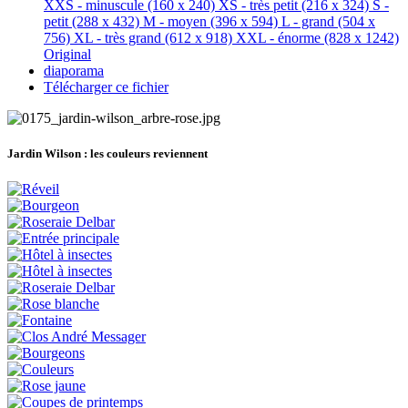
XXS - minuscule
(160 x 240)
XS - très petit
(216 x 324)
S -
petit
(288 x 432)
M - moyen
(396 x 594)
L - grand
(504 x
756)
XL - très grand
(612 x 918)
XXL - énorme
(828 x 1242)
Original
diaporama
Télécharger ce fichier
Jardin Wilson :
les couleurs reviennent