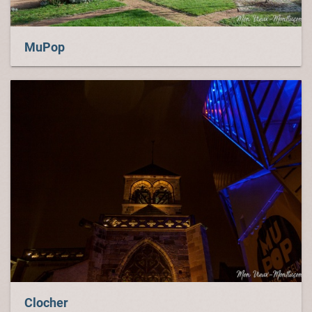
MuPop
Clocher