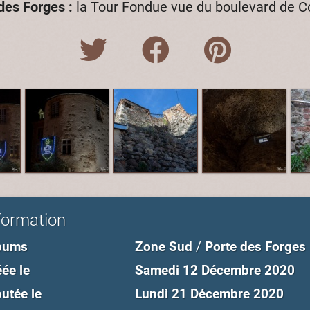
des Forges :
la Tour Fondue vue du boulevard de C
formation
bums
Zone Sud
/
Porte des Forges
ée le
Samedi 12 Décembre 2020
utée le
Lundi 21 Décembre 2020