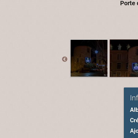
Porte 
In
Al
Cré
Ajo