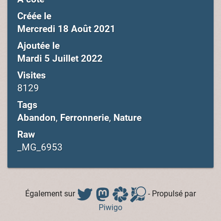
Créée le
Mercredi 18 Août 2021
Ajoutée le
Mardi 5 Juillet 2022
Visites
8129
Tags
Abandon
,
Ferronnerie
,
Nature
Raw
_MG_6953
Également sur
- Propulsé par
Piwigo