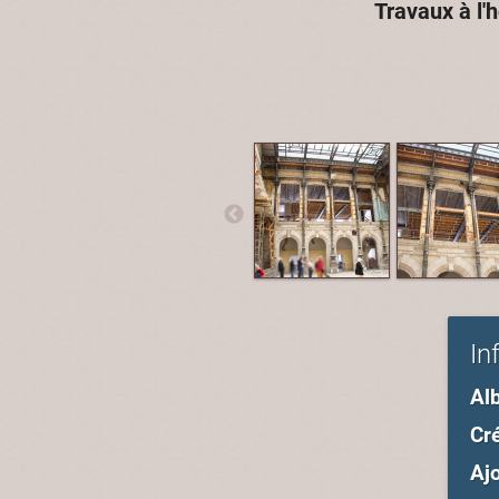
Travaux à l'h
In
Al
Cré
Ajo