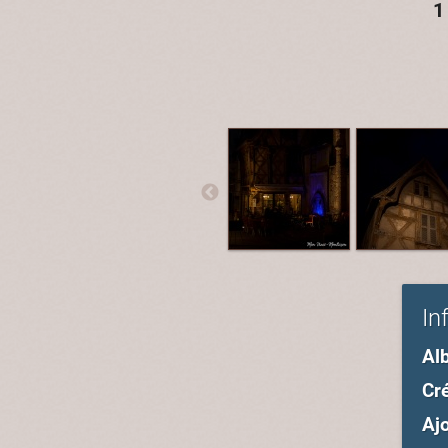
1
In
Al
Cré
Ajo