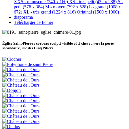
XXS - minuscule
(240 x 160)
XS - très petit
(432 x 288)
S -
petit
(576 x 384)
M - moyen
(792 x 528)
L - grand
(1008 x
672)
XL - très grand
(1224 x 816)
Original
(1500 x 1000)
diaporama
Télécharger ce fichier
Église Saint-Pierre :
corbeau sculpté visible côté chevet, vers la porte
secondaire, rue des Cinq Piliers