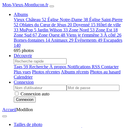
Mon-Vieux-Montluçon.fr
Albums
Vieux Château
52
Église Notre-Dame
38
Église Saint-Pierre
52
Oblates du Cœur de Jésus
20
Doyenné
15
Hôtel de ville
33
MuPop
5
Jardin Wilson
33
Zone Nord
53
Zone Est
18
Zone Sud
67
Zone Ouest
48
Viens je t'emmène
3
À côté
26
Bornes-fontaines
14
Animaux
29
Événements
49
Escapades
140
695 photos
Découvrir
Tags
59
Recherche
À propos
Notifications RSS
Contacter
Plus vues
Photos récentes
Albums récents
Photos au hasard
Calendrier
Connexion
Connexion auto
Connexion
Accueil
Modillon
Tailles de photo